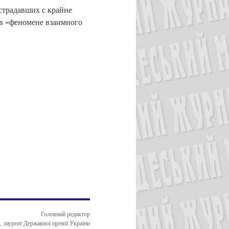
страдавших с крайне
 в «феномене взаимного
Головний редактор
лауреат Державної премії України